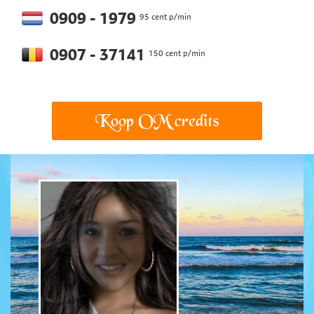
0909 - 1979
95 cent p/min
0907 - 37141
150 cent p/min
Koop OM credits