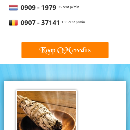
0909 - 1979
95 cent p/min
0907 - 37141
150 cent p/min
Koop OM credits