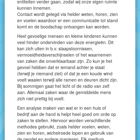
entiteiten verder gaan, zodat wij onze eigen ruimte
kunnen innemen.
Contact wordt gelegd via helder weten, horen, zien
en voelen waardoor er een communicatie tot stand
komt en de boodschap ontvangen kan worden.
Heel gevoelige mensen en kleine kinderen kunnen
veel hinder ondervinden van deze energieën. Dit
kan zich uiten in b.v. slaapstoornissen,
vermoeidheidsverschijnselen of het waarnemen
van zaken die onverklaarbaar zijn. Zo kun je het
gevoel hebben dat er iemand achter je staat
(terwijl je niemand ziet) of dat je een koude wind
voelt waaien terwijl alle ramen en deuren dicht zijn.
Bij sommigen gaat het licht of de radio van zelf
aan. Allemaal zaken waar de gemiddelde mens
zich niet prettig bij voelt.
Een analyse maken van wat er in een huis of
bedrijf aan de hand is helpt heel goed om orde op
zaken te stellen. Hiervoor worden verschillende
methodes gebruikt, zoals helder voelen, weten,
zien en horen, wichelroede lopen en gebruik van
de pendel en andere manieren. Elk medium