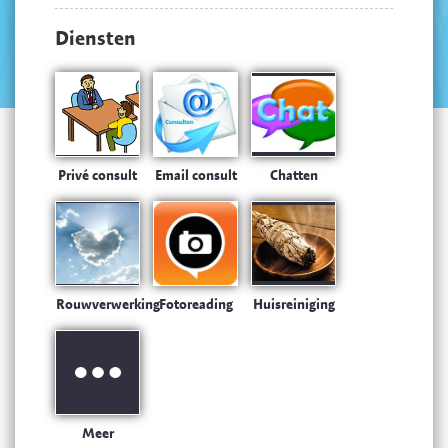
Diensten
Privé consult
Email consult
Chatten
Rouwverwerking
Fotoreading
Huisreiniging
Meer