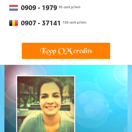
0909 - 1979
95 cent p/min
0907 - 37141
150 cent p/min
Koop OM credits