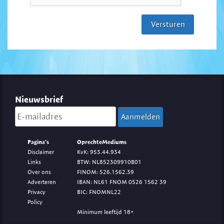
Nieuwsbrief
Pagina's
OprechteMediums
Disclaimer
KvK: 953.44.934
Links
BTW: NL852309910B01
Over ons
FINOM: 526.1562.39
Adverteren
IBAN: NL61 FNOM 0526 1562 39
Privacy
BIC: FNOMNL22
Policy
Minimum leeftijd 18+