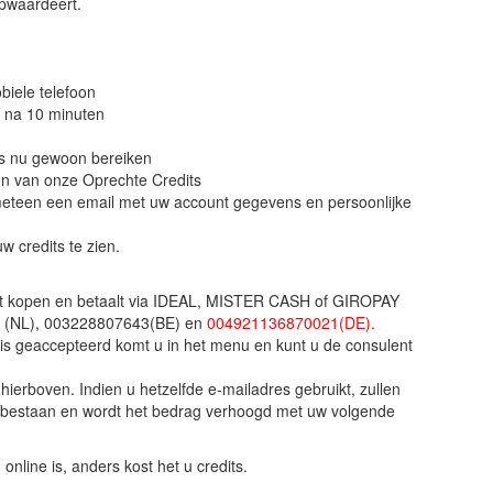
pwaardeert.
biele telefoon
n na 10 minuten
ns nu gewoon bereiken
n van onze Oprechte Credits
u meteen een email met uw account gegevens en persoonlijke
w credits te zien.
wilt kopen en betaalt via IDEAL, MISTER CASH of GIROPAY
(NL), 003228807643(BE) en
004921136870021(DE).
 is geaccepteerd komt u in het menu en kunt u de consulent
ierboven. Indien u hetzelfde e-mailadres gebruikt, zullen
n bestaan en wordt het bedrag verhoogd met uw volgende
online is, anders kost het u credits.