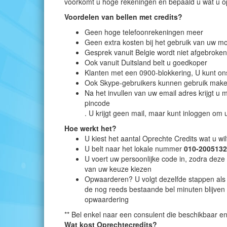
voorkomt u hoge rekeningen en bepaald u wat u o
Voordelen van bellen met credits?
Geen hoge telefoonrekeningen meer
Geen extra kosten bij het gebruik van uw mo
Gesprek vanuit Belgie wordt niet afgebroke
Ook vanuit Duitsland belt u goedkoper
Klanten met een 0900-blokkering, U kunt o
Ook Skype-gebruikers kunnen gebruik make
Na het invullen van uw email adres krijgt 
pincode
. U krijgt geen mail, maar kunt inloggen om u
Hoe werkt het?
U kiest het aantal Oprechte Credits wat u 
U belt naar het lokale nummer
010-2005132
U voert uw persoonlijke code in, zodra deze
van uw keuze kiezen
Opwaarderen? U volgt dezelfde stappen als h
de nog reeds bestaande bel minuten blijve
opwaardering
** Bel enkel naar een consulent die beschikbaar en 
Wat kost Oprechtecredits?